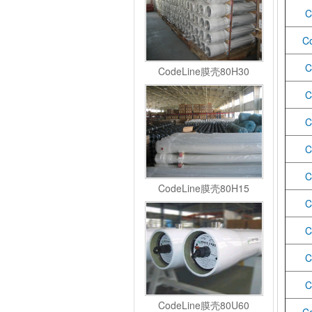
C
C
C
CodeLine膜壳80H30
C
C
C
C
CodeLine膜壳80H15
C
C
C
C
CodeLine膜壳80U60