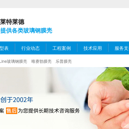
莱特莱德
提供各类玻璃钢膜壳
型表
行业动态
工程案例
技术应用
服务支
eLine玻璃钢膜壳
唯赛勃膜壳
乐普膜壳