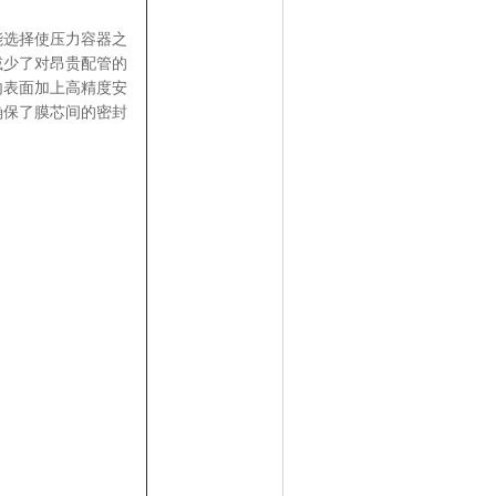
选择使压力容器之
减少了对昂贵配管的
内表面加上高精度安
确保了膜芯间的密封
。