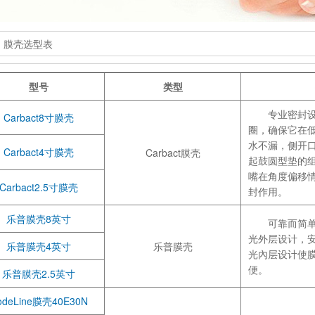
» 膜壳选型表
型号
类型
专业密封设
Carbact8寸膜壳
圈，确保它在
水不漏，侧开
Carbact4寸膜壳
Carbact膜壳
起鼓圆型垫的
嘴在角度偏移
Carbact2.5寸膜壳
封作用。
乐普膜壳8英寸
可靠而简单
光外层设计，
乐普膜壳4英寸
乐普膜壳
光內层设计使
便。
乐普膜壳2.5英寸
odeLine膜壳40E30N